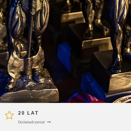
Od kilkunastu lat zajmuje się on projektowaniem i wytwarzaniem
rzeźb, figurek, płaskorzeźb o różnorakiej tematyce i przeznaczeniu, a
także grafik i rysunków. Najmniejsze z figurek, np. breloczki mają 2 cm.
największe wolnostojące rzeźby 1,5 m a płaskorzeźby ponad 2m.
Dowiedz się więcej
20 LAT
Doświadczenia!