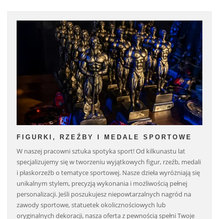
FIGURKI, RZEŹBY I MEDALE SPORTOWE
W naszej pracowni sztuka spotyka sport! Od kilkunastu lat
specjalizujemy się w tworzeniu wyjątkowych figur, rzeźb, medali
i płaskorzeźb o tematyce sportowej. Nasze dzieła wyróżniają się
unikalnym stylem, precyzją wykonania i możliwością pełnej
personalizacji. Jeśli poszukujesz niepowtarzalnych nagród na
zawody sportowe, statuetek okolicznościowych lub
oryginalnych dekoracji, nasza oferta z pewnością spełni Twoje