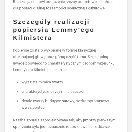
Realizacja stanowi połączenie rzeźby portretowej z hołdem
dla postaci o silnej tożsamości scenicznej i kulturowej.
Szczegóły realizacji
popiersia Lemmy’ego
Kilmistera
Popiersie zostało wykonane w formie klasycznej –
obejmującej głowę oraz górną część torsu. Szczególną
uwagę poświęcono charakterystycznym cechom wizerunku
Lemmy’ego Kilmistera, takim jak:
wyrazista mimika twarzy,
charakterystyczne rysy i linia szczęki,
detale twarzy budujące surowy, bezkompromisowy
wyraz postaci.
Rzeźba została zaprojektowana tak, aby już przy pierwszym
spojrzeniu była jednoznacznie rozpoznawalna i oddawała