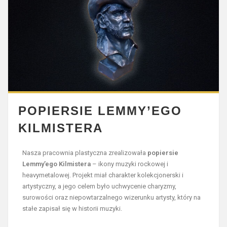
POPIERSIE LEMMY’EGO
KILMISTERA
Nasza pracownia plastyczna zrealizowała
popiersie
Lemmy’ego Kilmistera
– ikony muzyki rockowej i
heavymetalowej. Projekt miał charakter kolekcjonerski i
artystyczny, a jego celem było uchwycenie charyzmy,
surowości oraz niepowtarzalnego wizerunku artysty, który na
stałe zapisał się w historii muzyki.