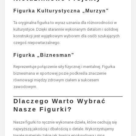
Figurka Kulturystyczna „Murzyn”
Ta oryginalna figurka to wyraz uznania dla różnorodności w
kulturystyce. Dzięki starannie wykonanym detalom i solidnej
konstrukcji jest wyjątkowym wyborem dla osób szukających
czegoś niepowtarzalnego.
Figurka „Biznesman”
Reprezentuje połączenie siły fizycznej i mentalnej. Figurka
biznesmana w sportowej pozie podkreśla znaczenie
równowagi między zdrowym ciałem a sukcesem
zawodowym.
Dlaczego Warto Wybrać
Nasze Figurki?
Nasze figurki to ręcznie wykonane dzieła, które cechują się
najwyższą jakością i dbałością o detale. Wykorzystujemy
trwałe materiały, takie jak żywica epoksydowa i gips