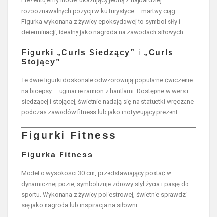
Prezentujemy model ukazujący jedną z najbardziej
rozpoznawalnych pozycji w kulturystyce – martwy ciąg.
Figurka wykonana z żywicy epoksydowej to symbol siły i
determinacji, idealny jako nagroda na zawodach siłowych.
Figurki „Curls Siedzący” i „Curls
Stojący”
Te dwie figurki doskonale odwzorowują popularne ćwiczenie
na bicepsy – uginanie ramion z hantlami. Dostępne w wersji
siedzącej i stojącej, świetnie nadają się na statuetki wręczane
podczas zawodów fitness lub jako motywujący prezent.
Figurki Fitness
Figurka Fitness
Model o wysokości 30 cm, przedstawiający postać w
dynamicznej pozie, symbolizuje zdrowy styl życia i pasję do
sportu. Wykonana z żywicy poliestrowej, świetnie sprawdzi
się jako nagroda lub inspiracja na siłowni.