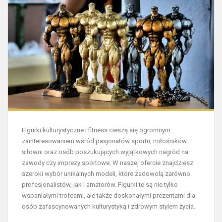
Figurki kulturystyczne i fitness cieszą się ogromnym
zainteresowaniem wśród pasjonatów sportu, miłośników
siłowni oraz osób poszukujących wyjątkowych nagród na
zawody czy imprezy sportowe. W naszej ofercie znajdziesz
szeroki wybór unikalnych modeli, które zadowolą zarówno
profesjonalistów, jak i amatorów. Figurki te są nie tylko
wspaniałymi trofeami, ale także doskonałymi prezentami dla
osób zafascynowanych kulturystyką i zdrowym stylem życia.