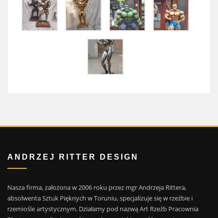
ANDRZEJ RITTER DESIGN
Nasza firma, założona w 2006 roku przez mgr Andrzeja Rittera,
absolwenta Sztuk Pięknych w Toruniu, specjalizuje się w rzeźbie i
rzemiośle artystycznym. Działamy pod nazwą Art Rzeźb Pracownia