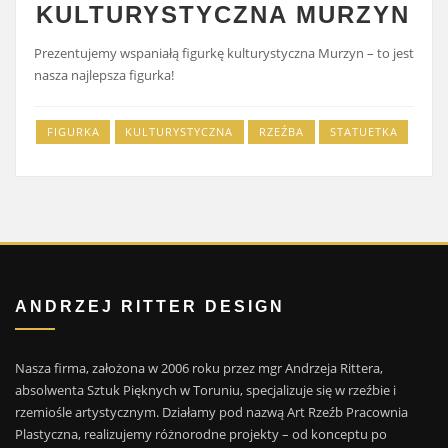
KULTURYSTYCZNA MURZYN
Prezentujemy wspaniałą figurkę kulturystyczna Murzyn – to jest
nasza najlepsza figurka!
FIGURKA
KULTURYSTYCZNA
RZEŹBA
STATUETKA
ANDRZEJ RITTER DESIGN
Nasza firma, założona w 2006 roku przez mgr Andrzeja Rittera,
absolwenta Sztuk Pięknych w Toruniu, specjalizuje się w rzeźbie i
rzemiośle artystycznym. Działamy pod nazwą Art Rzeźb Pracownia
Plastyczna, realizujemy różnorodne projekty – od konceptu po