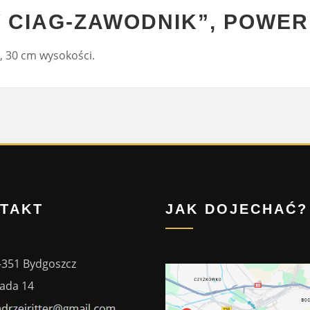
 CIAG-ZAWODNIK”, POWER
, 30 cm wysokości.
TAKT
JAK DOJECHAĆ?
-351 Bydgoszcz
ada 14