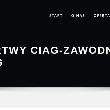
START
O NAS
OFERT
RTWY CIAG-ZAWODN
G