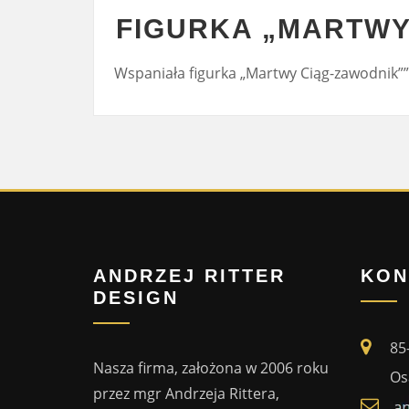
FIGURKA „MARTWY
Wspaniała figurka „Martwy Ciąg-zawodnik””
ANDRZEJ RITTER
KON
DESIGN
85
Nasza firma, założona w 2006 roku
Os
przez mgr Andrzeja Rittera,