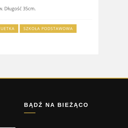
w. Długość 35cm.
TUETKA
SZKOŁA PODSTAWOWA
BĄDŹ NA BIEŻĄCO