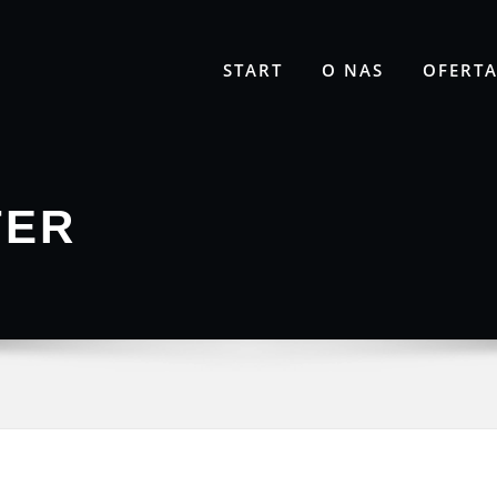
START
O NAS
OFERT
TER