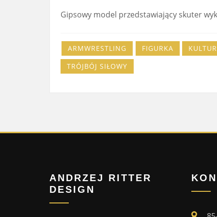
Gipsowy model przedstawiający skuter wyk
ARMWRESTLING
FIGURKA
KULTUR
TRÓJBÓJ SIŁOWY
ANDRZEJ RITTER
KON
DESIGN
85