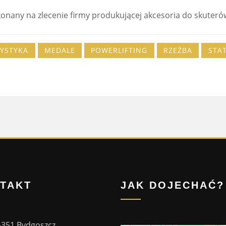
onany na zlecenie firmy produkującej akcesoria do skuteró
YSTYKA
MEDALE
POWERLIFTING
RZEŹBA
STA
TAKT
JAK DOJECHAĆ?
-351 Bydgoszcz