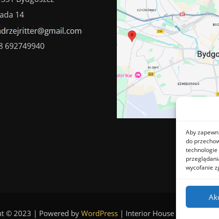
ada 14
8 692749940
Aby zapewnić
do przechow
technologie
przeglądania
wycofanie z
Ak
ht © 2023 | Powered by
WordPress
|
Interior House theme by
Th