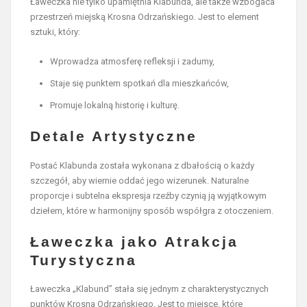
Ławeczka nie tylko upamiętnia Klabunda, ale także wzbogaca
przestrzeń miejską Krosna Odrzańskiego. Jest to element
sztuki, który:
Wprowadza atmosferę refleksji i zadumy,
Staje się punktem spotkań dla mieszkańców,
Promuje lokalną historię i kulturę.
Detale Artystyczne
Postać Klabunda została wykonana z dbałością o każdy
szczegół, aby wiernie oddać jego wizerunek. Naturalne
proporcje i subtelna ekspresja rzeźby czynią ją wyjątkowym
dziełem, które w harmonijny sposób współgra z otoczeniem.
Ławeczka jako Atrakcja
Turystyczna
Ławeczka „Klabund” stała się jednym z charakterystycznych
punktów Krosna Odrzańskiego. Jest to miejsce, które