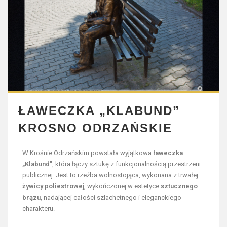
ŁAWECZKA „KLABUND”
KROSNO ODRZAŃSKIE
W Krośnie Odrzańskim powstała wyjątkowa
ławeczka
„Klabund”
, która łączy sztukę z funkcjonalnością przestrzeni
publicznej. Jest to rzeźba wolnostojąca, wykonana z trwałej
żywicy poliestrowej
, wykończonej w estetyce
sztucznego
brązu
, nadającej całości szlachetnego i eleganckiego
charakteru.