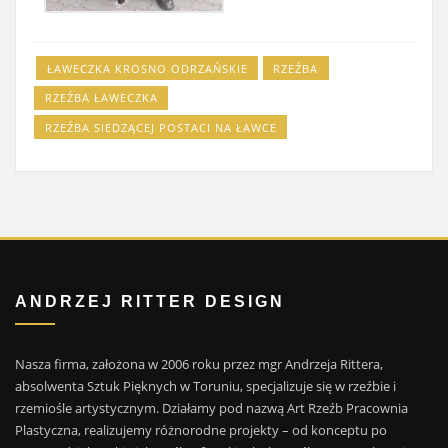
ŁAWECZKA KROSNO ODRZAŃSKIE
RZEŹBA
RZEŹBA ŁAWECZKA
RZEŹBA SIEDZĄCEJ POSTACI NA ŁAWCE
ANDRZEJ RITTER DESIGN
Nasza firma, założona w 2006 roku przez mgr Andrzeja Rittera,
absolwenta Sztuk Pięknych w Toruniu, specjalizuje się w rzeźbie i
rzemiośle artystycznym. Działamy pod nazwą Art Rzeźb Pracownia
Plastyczna, realizujemy różnorodne projekty – od konceptu po