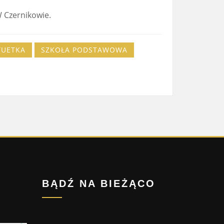
 Czernikowie.
TUETKA
SZKOŁA PODSTAWOWA
BĄDŹ NA BIEŻĄCO