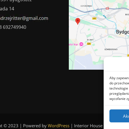
ada 14
8 692749940
Aby zapewnić
do przechow
technologie
przeglądania
wycofanie z
Ak
ht © 2023 | Powered by
WordPress
|
Interior House theme by
Th