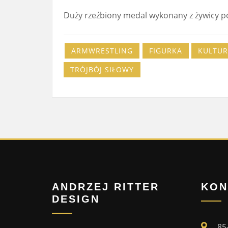
Duży rzeźbiony medal wykonany z żywicy po
ARMWRESTLING
FIGURKA
KULTUR
TRÓJBÓJ SIŁOWY
ANDRZEJ RITTER
KON
DESIGN
85