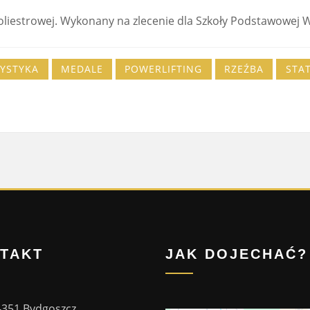
liestrowej. Wykonany na zlecenie dla Szkoły Podstawowej W
YSTYKA
MEDALE
POWERLIFTING
RZEŹBA
STA
TAKT
JAK DOJECHAĆ?
-351 Bydgoszcz