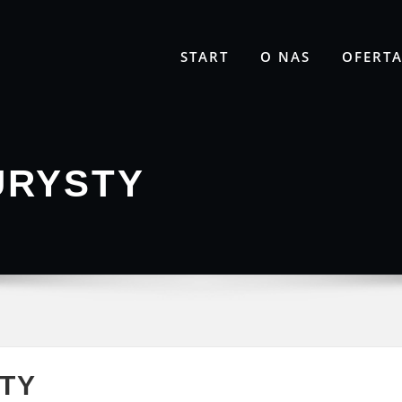
START
O NAS
OFERT
URYSTY
TY