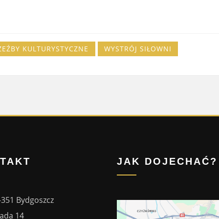
ZEŹBY KULTURYSTYCZNE
WYSTRÓJ SIŁOWNI
TAKT
JAK DOJECHAĆ?
-351 Bydgoszcz
ada 14