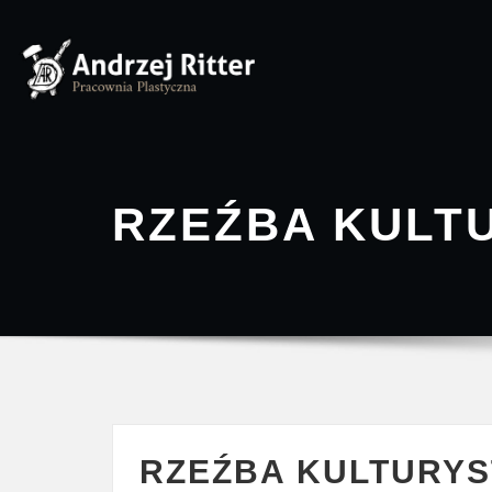
Skip
to
content
RZEŹBA KULT
RZEŹBA KULTURYS