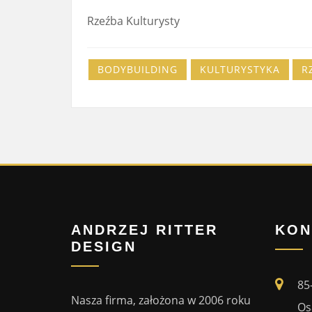
Rzeźba Kulturysty
BODYBUILDING
KULTURYSTYKA
R
ANDRZEJ RITTER
KON
DESIGN
85
Nasza firma, założona w 2006 roku
Os