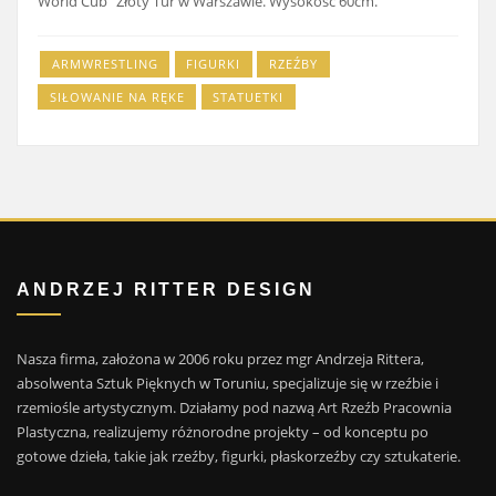
World Cub” Złoty Tur w Warszawie. Wysokość 60cm.
ARMWRESTLING
FIGURKI
RZEŹBY
SIŁOWANIE NA RĘKE
STATUETKI
ANDRZEJ RITTER DESIGN
Nasza firma, założona w 2006 roku przez mgr Andrzeja Rittera,
absolwenta Sztuk Pięknych w Toruniu, specjalizuje się w rzeźbie i
rzemiośle artystycznym. Działamy pod nazwą Art Rzeźb Pracownia
Plastyczna, realizujemy różnorodne projekty – od konceptu po
gotowe dzieła, takie jak rzeźby, figurki, płaskorzeźby czy sztukaterie.