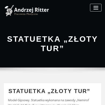
Skip
to
content
STATUETKA „ZŁOTY
TUR”
STATUETKA „ZŁOTY TUR”
Model Gipsowy. Statuetka wykonana na zawody „Nemirof