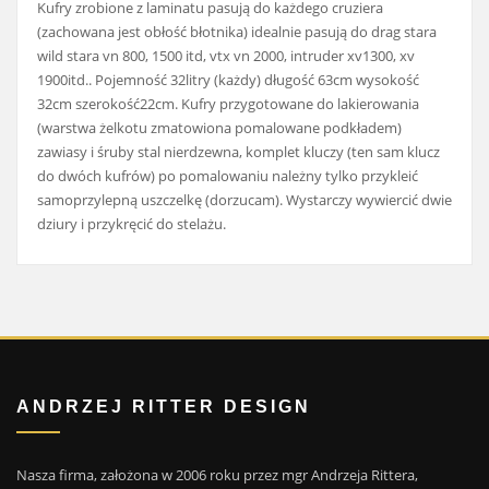
Kufry zrobione z laminatu pasują do każdego cruziera
(zachowana jest obłość błotnika) idealnie pasują do drag stara
wild stara vn 800, 1500 itd, vtx vn 2000, intruder xv1300, xv
1900itd.. Pojemność 32litry (każdy) długość 63cm wysokość
32cm szerokość22cm. Kufry przygotowane do lakierowania
(warstwa żelkotu zmatowiona pomalowane podkładem)
zawiasy i śruby stal nierdzewna, komplet kluczy (ten sam klucz
do dwóch kufrów) po pomalowaniu należny tylko przykleić
samoprzylepną uszczelkę (dorzucam). Wystarczy wywiercić dwie
dziury i przykręcić do stelażu.
ANDRZEJ RITTER DESIGN
Nasza firma, założona w 2006 roku przez mgr Andrzeja Rittera,