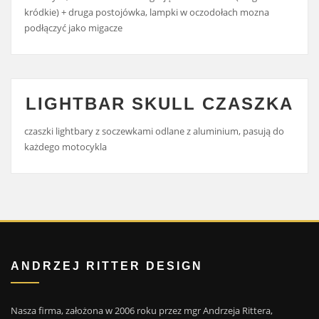
kródkie) + druga postojówka, lampki w oczodołach mozna
podłączyć jako migacze
LIGHTBAR SKULL CZASZKA
czaszki lightbary z soczewkami odlane z aluminium, pasują do
każdego motocykla
ANDRZEJ RITTER DESIGN
Nasza firma, założona w 2006 roku przez mgr Andrzeja Rittera,