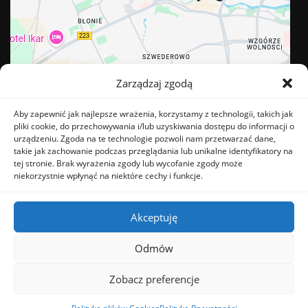
Zarządzaj zgodą
Aby zapewnić jak najlepsze wrażenia, korzystamy z technologii, takich jak
pliki cookie, do przechowywania i/lub uzyskiwania dostępu do informacji o
urządzeniu. Zgoda na te technologie pozwoli nam przetwarzać dane,
takie jak zachowanie podczas przeglądania lub unikalne identyfikatory na
tej stronie. Brak wyrażenia zgody lub wycofanie zgody może
BĄDŹ NA BIEŻĄCO
niekorzystnie wpłynąć na niektóre cechy i funkcje.
Akceptuję
Odmów
Zobacz preferencje
Copyright © 2023 | Powered by
WordPress
|
Interior House theme by
ThemeArile