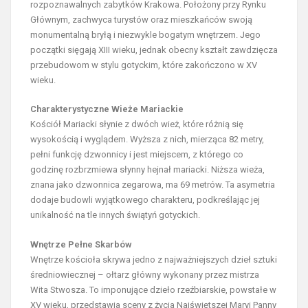
rozpoznawalnych zabytków Krakowa. Położony przy Rynku
Głównym, zachwyca turystów oraz mieszkańców swoją
monumentalną bryłą i niezwykle bogatym wnętrzem. Jego
początki sięgają XIII wieku, jednak obecny kształt zawdzięcza
przebudowom w stylu gotyckim, które zakończono w XV
wieku.
Charakterystyczne Wieże Mariackie
Kościół Mariacki słynie z dwóch wież, które różnią się
wysokością i wyglądem. Wyższa z nich, mierząca 82 metry,
pełni funkcję dzwonnicy i jest miejscem, z którego co
godzinę rozbrzmiewa słynny hejnał mariacki. Niższa wieża,
znana jako dzwonnica zegarowa, ma 69 metrów. Ta asymetria
dodaje budowli wyjątkowego charakteru, podkreślając jej
unikalność na tle innych świątyń gotyckich.
Wnętrze Pełne Skarbów
Wnętrze kościoła skrywa jedno z najważniejszych dzieł sztuki
średniowiecznej – ołtarz główny wykonany przez mistrza
Wita Stwosza. To imponujące dzieło rzeźbiarskie, powstałe w
XV wieku, przedstawia sceny z życia Najświętszej Maryi Panny