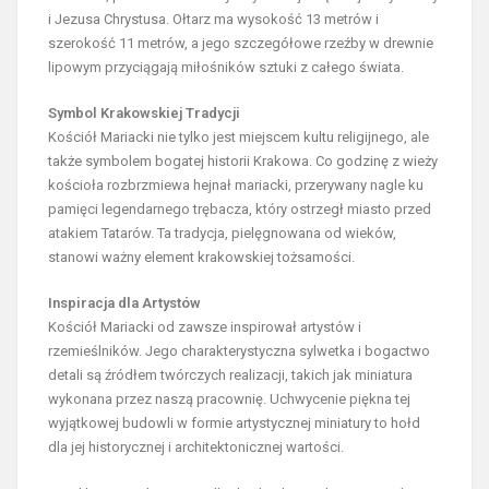
i Jezusa Chrystusa. Ołtarz ma wysokość 13 metrów i
szerokość 11 metrów, a jego szczegółowe rzeźby w drewnie
lipowym przyciągają miłośników sztuki z całego świata.
Symbol Krakowskiej Tradycji
Kościół Mariacki nie tylko jest miejscem kultu religijnego, ale
także symbolem bogatej historii Krakowa. Co godzinę z wieży
kościoła rozbrzmiewa hejnał mariacki, przerywany nagle ku
pamięci legendarnego trębacza, który ostrzegł miasto przed
atakiem Tatarów. Ta tradycja, pielęgnowana od wieków,
stanowi ważny element krakowskiej tożsamości.
Inspiracja dla Artystów
Kościół Mariacki od zawsze inspirował artystów i
rzemieślników. Jego charakterystyczna sylwetka i bogactwo
detali są źródłem twórczych realizacji, takich jak miniatura
wykonana przez naszą pracownię. Uchwycenie piękna tej
wyjątkowej budowli w formie artystycznej miniatury to hołd
dla jej historycznej i architektonicznej wartości.