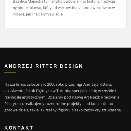
Bazylika Mariacka to nie tylko budowla – to historia, tradycja i
symbol Krakowa, który od wieków budzi podziw zarówno w
Polsce, jak i na całym świecie.
ANDRZEJ RITTER DESIGN
Nasza firma, założona w 2006 roku przez mgr Andrzeja Rittera,
absolwenta Sztuk Pięknych w Toruniu, specjalizuje się w rzeźbie i
rzemiośle artystycznym. Działamy pod nazwą Art Rzeźb Pracownia
Plastyczna, realizujemy różnorodne projekty – od konceptu po
gotowe dzieła, takie jak rzeźby, figurki, płaskorzeźby czy sztukaterie.
KONTAKT