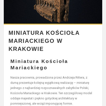
MINIATURA KOŚCIOŁA
MARIACKIEGO W
KRAKOWIE
Miniatura Kościoła
Mariackiego
Nasza pracownia, prowadzona przez Andrzeja Rittera, z
dumą prezentuje kolejną wyjątkową realizację – miniaturę
jednego z najbardziej rozpoznawalnych zabytków Polski,
Kościoła Mariackiego w Krakowie. Ten szczegółowy model
oddaje majestat i piękno gotyckiej architektury w
pomniejszonej, ale wciąż imponującej formie.