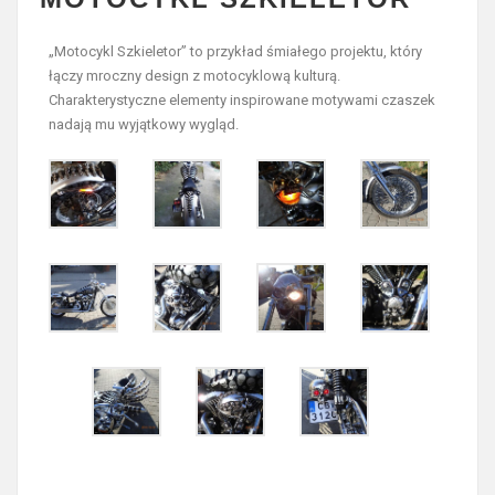
„Motocykl Szkieletor” to przykład śmiałego projektu, który
łączy mroczny design z motocyklową kulturą.
Charakterystyczne elementy inspirowane motywami czaszek
nadają mu wyjątkowy wygląd.