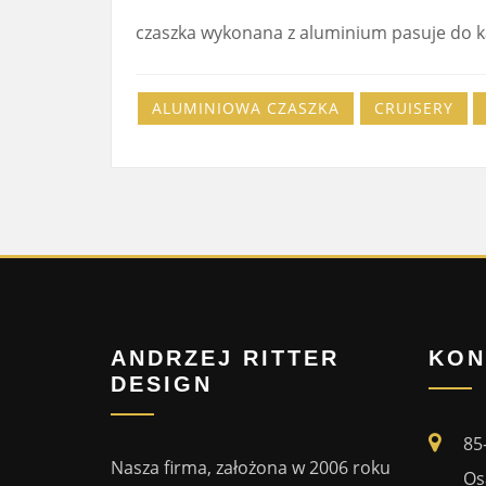
czaszka wykonana z aluminium pasuje do 
ALUMINIOWA CZASZKA
CRUISERY
ANDRZEJ RITTER
KON
DESIGN
85
Nasza firma, założona w 2006 roku
Os