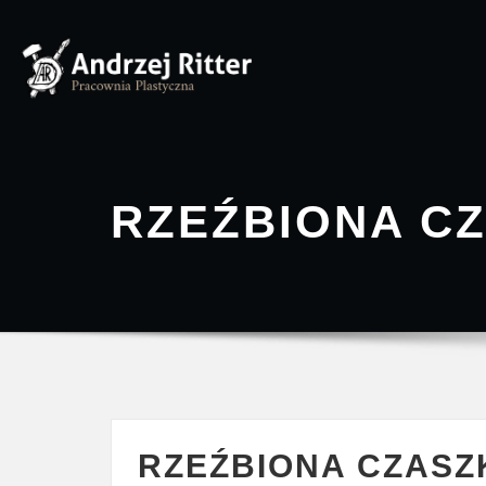
Skip
to
content
RZEŹBIONA C
RZEŹBIONA CZASZ