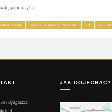
każdego motocykla
DRAG STAR
GADŻETY MOTOCYKLOWE
VN
VULCA
TAKT
JAK DOJECHAĆ?
-351 Bydgoszcz
ada 14