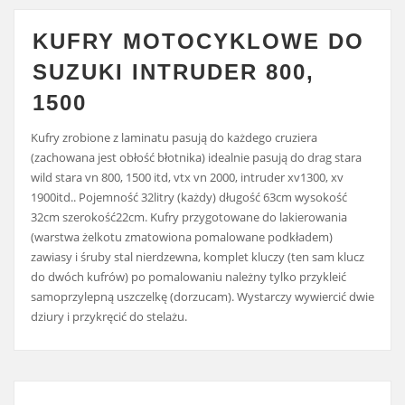
KUFRY MOTOCYKLOWE DO
SUZUKI INTRUDER 800,
1500
Kufry zrobione z laminatu pasują do każdego cruziera
(zachowana jest obłość błotnika) idealnie pasują do drag stara
wild stara vn 800, 1500 itd, vtx vn 2000, intruder xv1300, xv
1900itd.. Pojemność 32litry (każdy) długość 63cm wysokość
32cm szerokość22cm. Kufry przygotowane do lakierowania
(warstwa żelkotu zmatowiona pomalowane podkładem)
zawiasy i śruby stal nierdzewna, komplet kluczy (ten sam klucz
do dwóch kufrów) po pomalowaniu należny tylko przykleić
samoprzylepną uszczelkę (dorzucam). Wystarczy wywiercić dwie
dziury i przykręcić do stelażu.