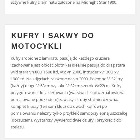
Sztywne kufry z laminatu założone na Midnight Star 1900.
KUFRY I SAKWY DO
MOTOCYKLI
Kufry zrobione z laminatu pasują do każdego cruziera
(zachowana jest obłość błotnika) idealnie pasują do drag stara
wild stara vn 800, 1500 itd, vtx vn 2000, intruder xv1300, xv
1900itd. Na zdjęciach założone na vn 2000. Pojemność 32litry
(każdy) długość 63cm wysokość 32cm szerokość22cm. Kufry
przygotowane do lakierowania (warstwa żelkotu zmatowiona
pomalowane podkładem) zawiasy i śruby stal nierdzewna,
komplet kluczy (ten sam klucz do dwóch kufrów) po
pomalowaniu należny tylko przykleić samoprzylepną uszczelkę
(dorzucam). Wystarczy wywiercić dwie dziury i przykręcić do
stelażu.