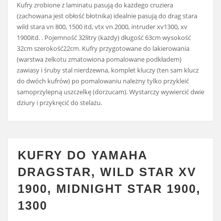
Kufry zrobione z laminatu pasują do każdego cruziera
(zachowana jest obłość błotnika) idealnie pasują do drag stara
wild stara vn 800, 1500 itd, vtx vn 2000, intruder xv1300, xv
1900itd. . Pojemność 32litry (każdy) długość 63cm wysokość
32cm szerokość22cm. Kufry przygotowane do lakierowania
(warstwa żelkotu zmatowiona pomalowane podkładem)
zawiasy i śruby stal nierdzewna, komplet kluczy (ten sam klucz
do dwóch kufrów) po pomalowaniu należny tylko przykleić
samoprzylepną uszczelkę (dorzucam). Wystarczy wywiercić dwie
dziury i przykręcić do stelażu.
KUFRY DO YAMAHA
DRAGSTAR, WILD STAR XV
1900, MIDNIGHT STAR 1900,
1300