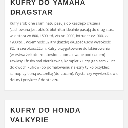
KUFRY DO YAMAHA
DRAGSTAR
Kufry zrobione z laminatu pasują do każdego cruziera
(zachowana jest obłość błotnika) idealnie pasują do drag stara
wild stara vn 800, 1500 itd, vtx vn 2000, intruder xv1300, xv
1900itd. . Pojemność 32litry (każdy) długość 63cm wysokość
32cm szerokość22cm. Kufry przygotowane do lakierowania
(warstwa żelkotu zmatowiona pomalowane podkładem)
zawiasy i śruby stal nierdzewna, komplet kluczy (ten sam klucz
do dwóch kufrów) po pomalowaniu należny tylko przykleić
samoprzylepną uszczelkę (dorzucam). Wystarczy wywiercić dwie
dziury i przykręcić do stelażu.
KUFRY DO HONDA
VALKYRIE