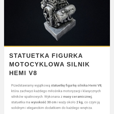
STATUETKA FIGURKA
MOTOCYKLOWA SILNIK
HEMI V8
Przedstawiamy wyjątkową
statuetkę figurkę silnika Hemi V8
,
która zachwyci każdego miłośnika motoryzacji i klasycznych
silników spalinowych. Wykonana z
masy ceramicznej
,
statuetka ma
wysokość 30 cm
i waży około
2 kg
, co czyni ją
solidnym i eleganckim dodatkiem do każdego wnętrza.