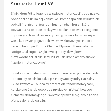
Statuetka Hemi V8
Silnik
Hemi V8
to legenda w świecie motoryzacji. Jego nazwa
pochodzi od unikalnej konstrukcji komór spalania w kształcie
półkuli (
hemispherical combustion chambers
), która
pozwalała na bardziej efektywne spalanie paliwa i osiąganie
imponujących wyników mocy. Ten typ silnika był używany w
wielu kultowych pojazdach, w tym w klasycznych muscle
carach, takich jak Dodge Charger, Plymouth Barracuda czy
Dodge Challenger. Dzięki swojej mocy, dźwiękowi i
niezawodności, silnik Hemi V8 stał się ikoną amerykańskiej
inżynierii motoryzacyjnej.
Figurka doskonale odwzorowuje charakterystyczne elementy
konstrukcyjne silnika, takie jak masywne cylindry i unikalny
układ zaworów. To idealny prezent dla fanów motoryzacji,
kolekcjonerów lub osób poszukujących nietuzinkowego
elementu dekoracyjnego. Świetnie sprawdzi się jako ozdoba
biura, salonu lub garażu.
Dodaj do swojej kolekcji motoryzacyjnych gadżetów tę