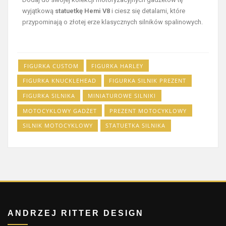
wyjątkową
statuetkę Hemi V8
i ciesz się detalami, które
przypominają o złotej erze klasycznych silników spalinowych.
FIGURKA CUSTOM
FIGURKA HARLEY
FIGURKA KNUCKLEHEAD
FIGURKA SILNIK PREZENT
FIGURKA SILNIKA
MINIATUROWE SILNIKI
MOTOCYKLOWY GADŻET
PREZENT MOTOCYKLOWY
SILNIK MOTOCYKLOWY
STATUETKA SILNIKA
ANDRZEJ RITTER DESIGN