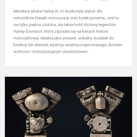
Miniatura silnika Harley VL to doskonały wybór dla
miłośników klasyki motoryzacji oraz kolekcjonerów. Jest to
nie tylko piękna ozdoba, ale także hołd złożony legendzie
Harley-Davidson, która zapisała się na kartach historii
motocyklowej. Idealna jako prezent, unikalny dodatek do
kolekcji lub element wystroju wnętrza inspirowanego duchem
wolności i motoryzacyjnym dziedzictwem.