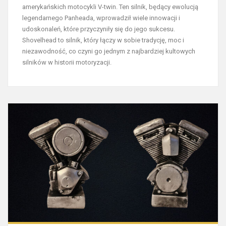
amerykańskich motocykli V-twin. Ten silnik, będący ewolucją
legendarnego Panheada, wprowadził wiele innowacji i
udoskonaleń, które przyczyniły się do jego sukcesu.
Shovelhead to silnik, który łączy w sobie tradycję, moc i
niezawodność, co czyni go jednym z najbardziej kultowych
silników w historii motoryzacji.