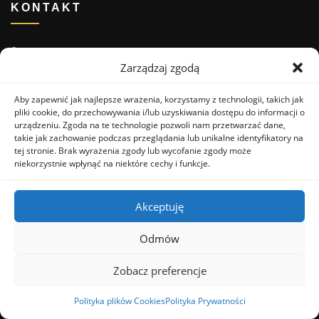
KONTAKT
85-351 Bydgoszcz
Zarządzaj zgodą
Osada 14
Aby zapewnić jak najlepsze wrażenia, korzystamy z technologii, takich jak
+48 692749940
pliki cookie, do przechowywania i/lub uzyskiwania dostępu do informacji o
urządzeniu. Zgoda na te technologie pozwoli nam przetwarzać dane,
takie jak zachowanie podczas przeglądania lub unikalne identyfikatory na
tej stronie. Brak wyrażenia zgody lub wycofanie zgody może
JAK DOJECHAĆ?
niekorzystnie wpłynąć na niektóre cechy i funkcje.
Akceptuję
Odmów
Zobacz preferencje
Polityka plików Cookies
Polityka Prywatności