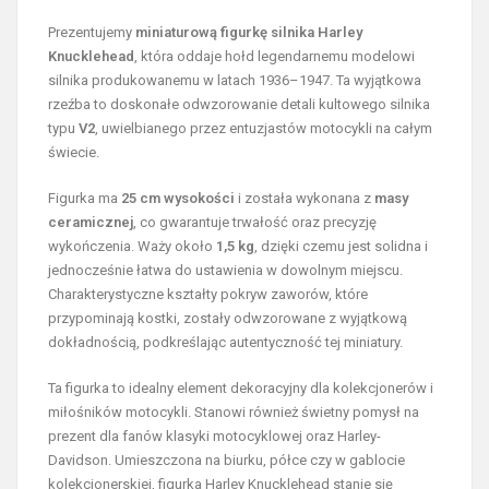
Prezentujemy
miniaturową figurkę silnika Harley
Knucklehead
, która oddaje hołd legendarnemu modelowi
silnika produkowanemu w latach 1936–1947. Ta wyjątkowa
rzeźba to doskonałe odwzorowanie detali kultowego silnika
typu
V2
, uwielbianego przez entuzjastów motocykli na całym
świecie.
Figurka ma
25 cm wysokości
i została wykonana z
masy
ceramicznej
, co gwarantuje trwałość oraz precyzję
wykończenia. Waży około
1,5 kg
, dzięki czemu jest solidna i
jednocześnie łatwa do ustawienia w dowolnym miejscu.
Charakterystyczne kształty pokryw zaworów, które
przypominają kostki, zostały odwzorowane z wyjątkową
dokładnością, podkreślając autentyczność tej miniatury.
Ta figurka to idealny element dekoracyjny dla kolekcjonerów i
miłośników motocykli. Stanowi również świetny pomysł na
prezent dla fanów klasyki motocyklowej oraz Harley-
Davidson. Umieszczona na biurku, półce czy w gablocie
kolekcjonerskiej, figurka Harley Knucklehead stanie się