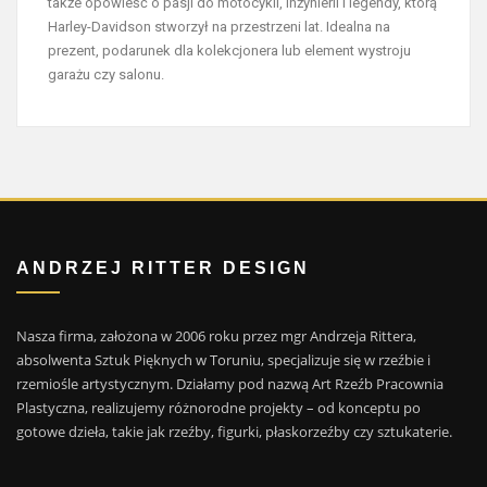
także opowieść o pasji do motocykli, inżynierii i legendy, którą
Harley-Davidson stworzył na przestrzeni lat. Idealna na
prezent, podarunek dla kolekcjonera lub element wystroju
garażu czy salonu.
ANDRZEJ RITTER DESIGN
Nasza firma, założona w 2006 roku przez mgr Andrzeja Rittera,
absolwenta Sztuk Pięknych w Toruniu, specjalizuje się w rzeźbie i
rzemiośle artystycznym. Działamy pod nazwą Art Rzeźb Pracownia
Plastyczna, realizujemy różnorodne projekty – od konceptu po
gotowe dzieła, takie jak rzeźby, figurki, płaskorzeźby czy sztukaterie.