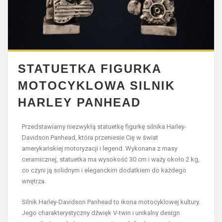
STATUETKA FIGURKA
MOTOCYKLOWA SILNIK
HARLEY PANHEAD
Przedstawiamy niezwykłą statuetkę figurkę silnika Harley-
Davidson Panhead, która przeniesie Cię w świat
amerykańskiej motoryzacji i legend. Wykonana z masy
ceramicznej, statuetka ma wysokość 30 cm i waży około 2 kg,
co czyni ją solidnym i eleganckim dodatkiem do każdego
wnętrza.
Silnik Harley-Davidson Panhead to ikona motocyklowej kultury.
Jego charakterystyczny dźwięk V-twin i unikalny design