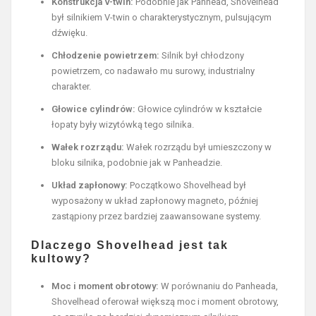
Konstrukcja V-twin:
Podobnie jak Panhead, Shovelhead
był silnikiem V-twin o charakterystycznym, pulsującym
dźwięku.
Chłodzenie powietrzem:
Silnik był chłodzony
powietrzem, co nadawało mu surowy, industrialny
charakter.
Głowice cylindrów:
Głowice cylindrów w kształcie
łopaty były wizytówką tego silnika.
Wałek rozrządu:
Wałek rozrządu był umieszczony w
bloku silnika, podobnie jak w Panheadzie.
Układ zapłonowy:
Początkowo Shovelhead był
wyposażony w układ zapłonowy magneto, później
zastąpiony przez bardziej zaawansowane systemy.
Dlaczego Shovelhead jest tak
kultowy?
Moc i moment obrotowy:
W porównaniu do Panheada,
Shovelhead oferował większą moc i moment obrotowy,