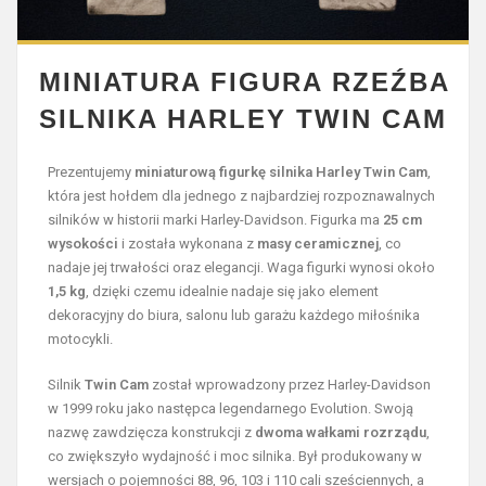
MINIATURA FIGURA RZEŹBA
SILNIKA HARLEY TWIN CAM
Prezentujemy
miniaturową figurkę silnika Harley Twin Cam
,
która jest hołdem dla jednego z najbardziej rozpoznawalnych
silników w historii marki Harley-Davidson. Figurka ma
25 cm
wysokości
i została wykonana z
masy ceramicznej
, co
nadaje jej trwałości oraz elegancji. Waga figurki wynosi około
1,5 kg
, dzięki czemu idealnie nadaje się jako element
dekoracyjny do biura, salonu lub garażu każdego miłośnika
motocykli.
Silnik
Twin Cam
został wprowadzony przez Harley-Davidson
w 1999 roku jako następca legendarnego Evolution. Swoją
nazwę zawdzięcza konstrukcji z
dwoma wałkami rozrządu
,
co zwiększyło wydajność i moc silnika. Był produkowany w
wersjach o pojemności 88, 96, 103 i 110 cali sześciennych, a