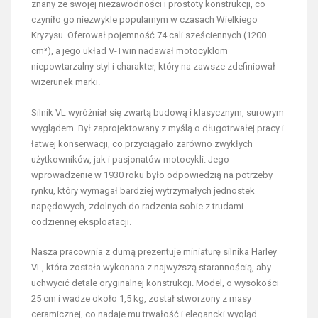
znany ze swojej niezawodności i prostoty konstrukcji, co
czyniło go niezwykle popularnym w czasach Wielkiego
Kryzysu. Oferował pojemność 74 cali sześciennych (1200
cm³), a jego układ V-Twin nadawał motocyklom
niepowtarzalny styl i charakter, który na zawsze zdefiniował
wizerunek marki.
Silnik VL wyróżniał się zwartą budową i klasycznym, surowym
wyglądem. Był zaprojektowany z myślą o długotrwałej pracy i
łatwej konserwacji, co przyciągało zarówno zwykłych
użytkowników, jak i pasjonatów motocykli. Jego
wprowadzenie w 1930 roku było odpowiedzią na potrzeby
rynku, który wymagał bardziej wytrzymałych jednostek
napędowych, zdolnych do radzenia sobie z trudami
codziennej eksploatacji.
Nasza pracownia z dumą prezentuje miniaturę silnika Harley
VL, która została wykonana z najwyższą starannością, aby
uchwycić detale oryginalnej konstrukcji. Model, o wysokości
25 cm i wadze około 1,5 kg, został stworzony z masy
ceramicznej, co nadaje mu trwałość i elegancki wygląd.