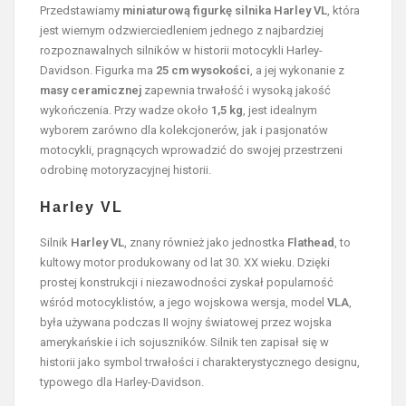
Przedstawiamy
miniaturową figurkę silnika Harley VL
, która
jest wiernym odzwierciedleniem jednego z najbardziej
rozpoznawalnych silników w historii motocykli Harley-
Davidson. Figurka ma
25 cm wysokości
, a jej wykonanie z
masy ceramicznej
zapewnia trwałość i wysoką jakość
wykończenia. Przy wadze około
1,5 kg
, jest idealnym
wyborem zarówno dla kolekcjonerów, jak i pasjonatów
motocykli, pragnących wprowadzić do swojej przestrzeni
odrobinę motoryzacyjnej historii.
Harley VL
Silnik
Harley VL
, znany również jako jednostka
Flathead
, to
kultowy motor produkowany od lat 30. XX wieku. Dzięki
prostej konstrukcji i niezawodności zyskał popularność
wśród motocyklistów, a jego wojskowa wersja, model
VLA
,
była używana podczas II wojny światowej przez wojska
amerykańskie i ich sojuszników. Silnik ten zapisał się w
historii jako symbol trwałości i charakterystycznego designu,
typowego dla Harley-Davidson.