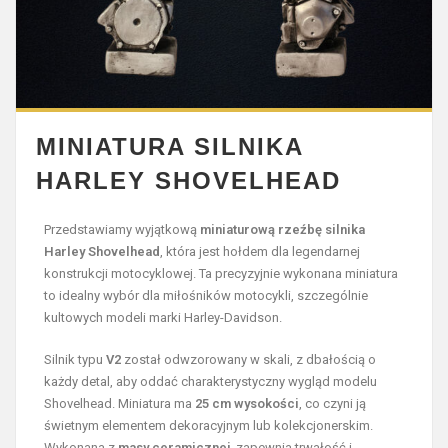
MINIATURA SILNIKA
HARLEY SHOVELHEAD
Przedstawiamy wyjątkową
miniaturową rzeźbę silnika
Harley Shovelhead
, która jest hołdem dla legendarnej
konstrukcji motocyklowej. Ta precyzyjnie wykonana miniatura
to idealny wybór dla miłośników motocykli, szczególnie
kultowych modeli marki Harley-Davidson.
Silnik typu
V2
został odwzorowany w skali, z dbałością o
każdy detal, aby oddać charakterystyczny wygląd modelu
Shovelhead. Miniatura ma
25 cm wysokości
, co czyni ją
świetnym elementem dekoracyjnym lub kolekcjonerskim.
Wykonana z
masy ceramicznej
, zapewnia trwałość i