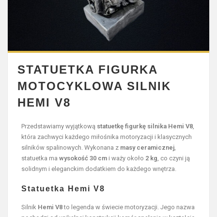
STATUETKA FIGURKA
MOTOCYKLOWA SILNIK
HEMI V8
Przedstawiamy wyjątkową
statuetkę figurkę silnika Hemi V8
,
która zachwyci każdego miłośnika motoryzacji i klasycznych
silników spalinowych. Wykonana z
masy ceramicznej
,
statuetka ma
wysokość 30 cm
i waży około
2 kg
, co czyni ją
solidnym i eleganckim dodatkiem do każdego wnętrza.
Statuetka Hemi V8
Silnik
Hemi V8
to legenda w świecie motoryzacji. Jego nazwa