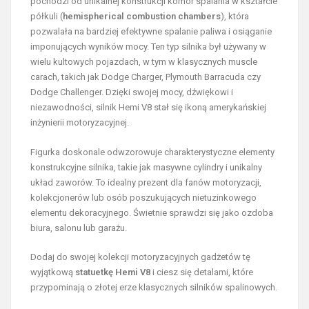
pochodzi od unikalnej konstrukcji komór spalania w kształcie
półkuli (
hemispherical combustion chambers
), która
pozwalała na bardziej efektywne spalanie paliwa i osiąganie
imponujących wyników mocy. Ten typ silnika był używany w
wielu kultowych pojazdach, w tym w klasycznych muscle
carach, takich jak Dodge Charger, Plymouth Barracuda czy
Dodge Challenger. Dzięki swojej mocy, dźwiękowi i
niezawodności, silnik Hemi V8 stał się ikoną amerykańskiej
inżynierii motoryzacyjnej.
Figurka doskonale odwzorowuje charakterystyczne elementy
konstrukcyjne silnika, takie jak masywne cylindry i unikalny
układ zaworów. To idealny prezent dla fanów motoryzacji,
kolekcjonerów lub osób poszukujących nietuzinkowego
elementu dekoracyjnego. Świetnie sprawdzi się jako ozdoba
biura, salonu lub garażu.
Dodaj do swojej kolekcji motoryzacyjnych gadżetów tę
wyjątkową
statuetkę Hemi V8
i ciesz się detalami, które
przypominają o złotej erze klasycznych silników spalinowych.