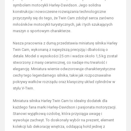
symbolem motocykli Harley-Davidson. Jego solidna
konstrukcja i nowoczesne rozwiązania technologiczne
przyczyniły się do tego, że Twin Cam zdobył serca zarówno
miłośników motocykli turystycznych, jak i tych szukających
maszyn o sportowym charakterze.
Nasza pracownia z dumą przedstawia miniaturę silnika Harley
Twin Cam, wykonaną z najwyższą precyzją i dbałością o
detale. Model o wysokości 25 cm i wadze około 1,5 kg został
stworzony z masy ceramicznej, co nadaje mu trwałość i
elegancję. Miniatura wiernie odwzorowuje charakterystyczne
cechy tego legendarnego silnika, takie jak rozpoznawalne
pokrywy wałków rozrządu oraz klasyczny układ cylindrów w
stylu V-Twin.
Miniatura silnika Harley Twin Cam to idealny dodatek dla
każdego fana marki Harley-Davidson i pasjonata motoryzacji.
Stanowi wyjątkową ozdobę, która przyciąga uwagę i
wywołuje zachwyt. To doskonały wybór na prezent, element
kolekcji lub dekorację wnętrza, oddającą hołd jednej z