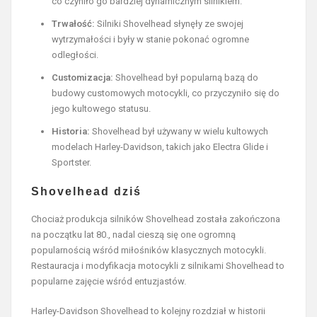
co czyniło go bardziej dynamicznym silnikiem.
Trwałość:
Silniki Shovelhead słynęły ze swojej
wytrzymałości i były w stanie pokonać ogromne
odległości.
Customizacja:
Shovelhead był popularną bazą do
budowy customowych motocykli, co przyczyniło się do
jego kultowego statusu.
Historia:
Shovelhead był używany w wielu kultowych
modelach Harley-Davidson, takich jako Electra Glide i
Sportster.
Shovelhead dziś
Chociaż produkcja silników Shovelhead została zakończona
na początku lat 80., nadal cieszą się one ogromną
popularnością wśród miłośników klasycznych motocykli.
Restauracja i modyfikacja motocykli z silnikami Shovelhead to
popularne zajęcie wśród entuzjastów.
Harley-Davidson Shovelhead to kolejny rozdział w historii