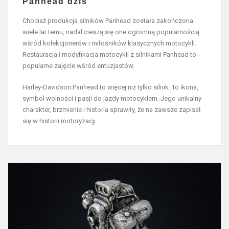
Panhead dziś
Chociaż produkcja silników Panhead została zakończona
wiele lat temu, nadal cieszą się one ogromną popularnością
wśród kolekcjonerów i miłośników klasycznych motocykli.
Restauracja i modyfikacja motocykli z silnikami Panhead to
popularne zajęcie wśród entuzjastów.
Harley-Davidson Panhead to więcej niż tylko silnik. To ikona,
symbol wolności i pasji do jazdy motocyklem. Jego unikalny
charakter, brzmienie i historia sprawiły, że na zawsze zapisał
się w historii motoryzacji.