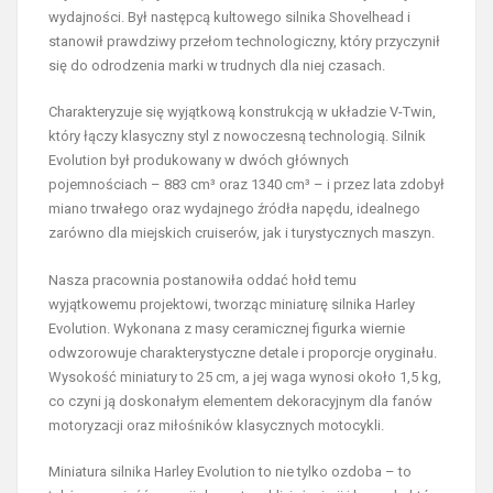
wydajności. Był następcą kultowego silnika Shovelhead i
stanowił prawdziwy przełom technologiczny, który przyczynił
się do odrodzenia marki w trudnych dla niej czasach.
Charakteryzuje się wyjątkową konstrukcją w układzie V-Twin,
który łączy klasyczny styl z nowoczesną technologią. Silnik
Evolution był produkowany w dwóch głównych
pojemnościach – 883 cm³ oraz 1340 cm³ – i przez lata zdobył
miano trwałego oraz wydajnego źródła napędu, idealnego
zarówno dla miejskich cruiserów, jak i turystycznych maszyn.
Nasza pracownia postanowiła oddać hołd temu
wyjątkowemu projektowi, tworząc miniaturę silnika Harley
Evolution. Wykonana z masy ceramicznej figurka wiernie
odwzorowuje charakterystyczne detale i proporcje oryginału.
Wysokość miniatury to 25 cm, a jej waga wynosi około 1,5 kg,
co czyni ją doskonałym elementem dekoracyjnym dla fanów
motoryzacji oraz miłośników klasycznych motocykli.
Miniatura silnika Harley Evolution to nie tylko ozdoba – to