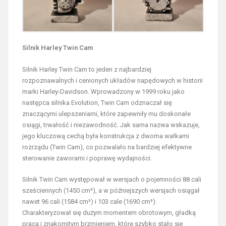
Silnik Harley Twin Cam
Silnik Harley Twin Cam to jeden z najbardziej
rozpoznawalnych i cenionych układów napędowych w historii
marki Harley-Davidson. Wprowadzony w 1999 roku jako
następca silnika Evolution, Twin Cam odznaczał się
znaczącymi ulepszeniami, które zapewniły mu doskonałe
osiągi, trwałość i niezawodność. Jak sama nazwa wskazuje,
jego kluczową cechą była konstrukcja z dwoma wałkami
rozrządu (Twin Cam), co pozwalało na bardziej efektywne
sterowanie zaworami i poprawę wydajności.
Silnik Twin Cam występował w wersjach o pojemności 88 cali
sześciennych (1450 cm³), a w późniejszych wersjach osiągał
nawet 96 cali (1584 cm³) i 103 cale (1690 cm³).
Charakteryzował się dużym momentem obrotowym, gładką
pracą i znakomitym brzmieniem, które szybko stało się