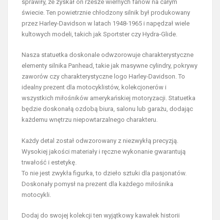
sprawiły, że zyskał on rzesze wiernych fanów na całym
świecie. Ten powietrznie chłodzony silnik był produkowany
przez Harley-Davidson w latach 1948-1965 i napędzał wiele
kultowych modeli, takich jak Sportster czy Hydra-Glide.
Nasza statuetka doskonale odwzorowuje charakterystyczne
elementy silnika Panhead, takie jak masywne cylindry, pokrywy
zaworów czy charakterystyczne logo Harley-Davidson. To
idealny prezent dla motocyklistów, kolekcjonerów i
wszystkich miłośników amerykańskiej motoryzacji. Statuetka
będzie doskonałą ozdobą biura, salonu lub garażu, dodając
każdemu wnętrzu niepowtarzalnego charakteru.
Każdy detal został odwzorowany z niezwykłą precyzją.
Wysokiej jakości materiały i ręczne wykonanie gwarantują
trwałość i estetykę.
To nie jest zwykła figurka, to dzieło sztuki dla pasjonatów.
Doskonały pomysł na prezent dla każdego miłośnika
motocykli.
Dodaj do swojej kolekcji ten wyjątkowy kawałek historii