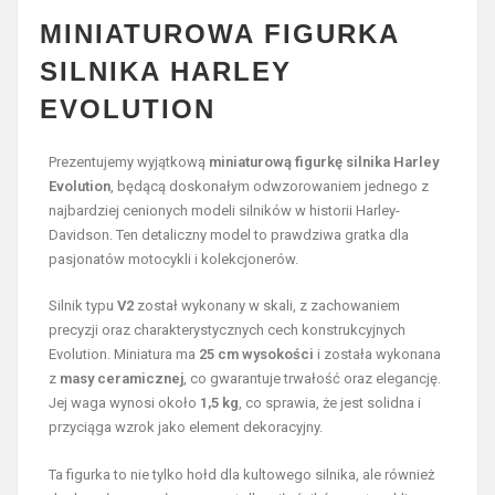
MINIATUROWA FIGURKA
SILNIKA HARLEY
EVOLUTION
Prezentujemy wyjątkową
miniaturową figurkę silnika Harley
Evolution
, będącą doskonałym odwzorowaniem jednego z
najbardziej cenionych modeli silników w historii Harley-
Davidson. Ten detaliczny model to prawdziwa gratka dla
pasjonatów motocykli i kolekcjonerów.
Silnik typu
V2
został wykonany w skali, z zachowaniem
precyzji oraz charakterystycznych cech konstrukcyjnych
Evolution. Miniatura ma
25 cm wysokości
i została wykonana
z
masy ceramicznej
, co gwarantuje trwałość oraz elegancję.
Jej waga wynosi około
1,5 kg
, co sprawia, że jest solidna i
przyciąga wzrok jako element dekoracyjny.
Ta figurka to nie tylko hołd dla kultowego silnika, ale również