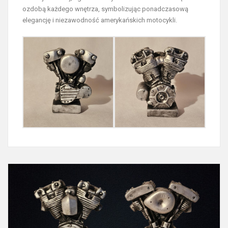
ozdobą każdego wnętrza, symbolizując ponadczasową
elegancję i niezawodność amerykańskich motocykli.